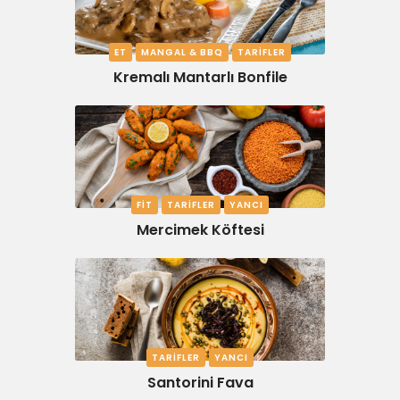
ET
MANGAL & BBQ
TARIFLER
Kremalı Mantarlı Bonfile
FIT
TARIFLER
YANCI
Mercimek Köftesi
TARIFLER
YANCI
Santorini Fava