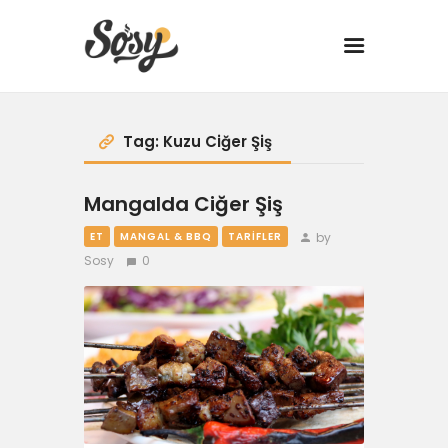
TARİFLER
Tag: Kuzu Ciğer Şiş
MANGAL
Mangalda Ciğer Şiş
by
ET
MANGAL & BBQ
TARIFLER
YANCI
Sosy
0
FIT
DRINK
BBQ 101