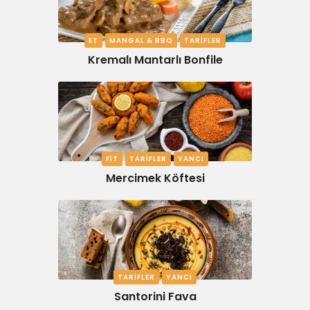
ET
MANGAL & BBQ
TARIFLER
Kremalı Mantarlı Bonfile
FIT
TARIFLER
YANCI
Mercimek Köftesi
TARIFLER
YANCI
Santorini Fava