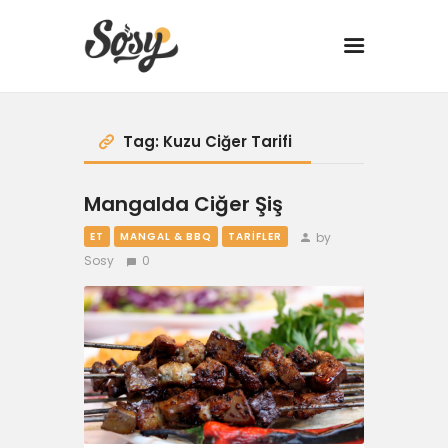
TARİFLER
Tag: Kuzu Ciğer Tarifi
MANGAL
Mangalda Ciğer Şiş
YANCI
by
ET
MANGAL & BBQ
TARIFLER
Sosy
0
FIT
DRINK
BBQ 101