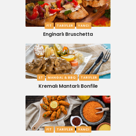
FIT
TARIFLER
YANCI
Enginarlı Bruschetta
ET
MANGAL & BBQ
TARIFLER
Kremalı Mantarlı Bonfile
FIT
TARIFLER
YANCI