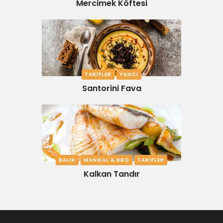
Mercimek Köftesi
TARIFLER
YANCI
Santorini Fava
BALIK
MANGAL & BBQ
TARIFLER
Kalkan Tandır