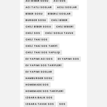
YAŞAM
ACI BIBER SOSU
ACI SOS
ACI TATLI SOSLAR
ACILI SOSLAR
SOSY’LE!
BIBER SOSU
BIBERLI SOSLAR
BURGER SOSU
CHILI BIBER
CHILI BIBER SOSU
CHILI BIBERI
CHILI SOS
CHILI SOSLU TAVUK
CHILI THAI SOS
CHILI THAI SOS TARIFI
CHILI THAI SOS YAPILIŞI
EV YAPIMI ACI SOS
EV YAPIMI SOS
EV YAPIMI SOS TARIFLERI
EV YAPIMI SOSLAR
HAMBURGER SOSU
HOMEMADE SOS
HOMEMADE SOS TARIFLERI
IZGARA BALIK SOS
IZGARA TAVUK SOS
SOS