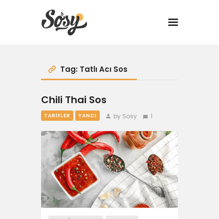
TARİFLER
Tag: Tatlı Acı Sos
MANGAL
Chili Thai Sos
YANCI
by Sosy
1
TARIFLER
YANCI
FIT
DRINK
BBQ 101