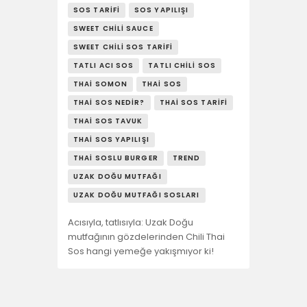
SOS TARIFI
SOS YAPILIŞI
SWEET CHILI SAUCE
SWEET CHILI SOS TARIFI
TATLI ACI SOS
TATLI CHILI SOS
THAI SOMON
THAI SOS
THAI SOS NEDIR?
THAI SOS TARIFI
THAI SOS TAVUK
THAI SOS YAPILIŞI
THAI SOSLU BURGER
TREND
UZAK DOĞU MUTFAĞI
UZAK DOĞU MUTFAĞI SOSLARI
​Acısıyla, tatlısıyla: Uzak Doğu
mutfağının gözdelerinden Chili Thai
Sos hangi yemeğe yakışmıyor ki!