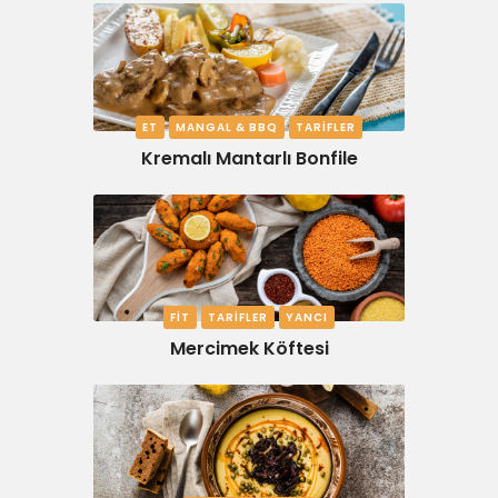
ET
MANGAL & BBQ
TARIFLER
Kremalı Mantarlı Bonfile
FIT
TARIFLER
YANCI
Mercimek Köftesi