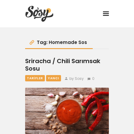
TARİFLER
Tag: Homemade Sos
MANGAL
Sriracha / Chili Sarımsak
Sosu
YANCI
by Sosy
0
TARIFLER
YANCI
FIT
DRINK
BBQ 101