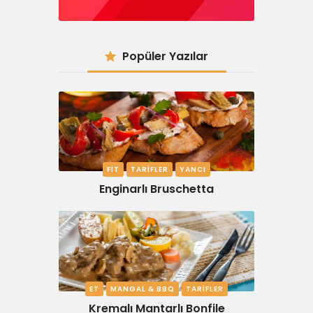
Popüler Yazılar
FIT
TARIFLER
YANCI
Enginarlı Bruschetta
ET
MANGAL & BBQ
TARIFLER
Kremalı Mantarlı Bonfile