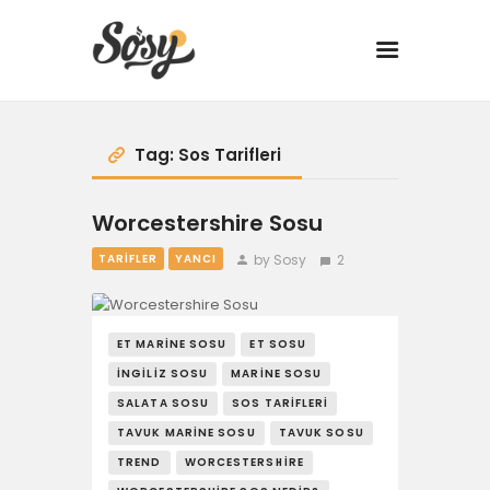
TARİFLER
Tag: Sos Tarifleri
MANGAL
Worcestershire Sosu
YANCI
by Sosy
2
TARIFLER
YANCI
FIT
ET MARINE SOSU
ET SOSU
DRINK
İNGILIZ SOSU
MARINE SOSU
SALATA SOSU
SOS TARIFLERI
BBQ 101
TAVUK MARINE SOSU
TAVUK SOSU
TREND
WORCESTERSHIRE