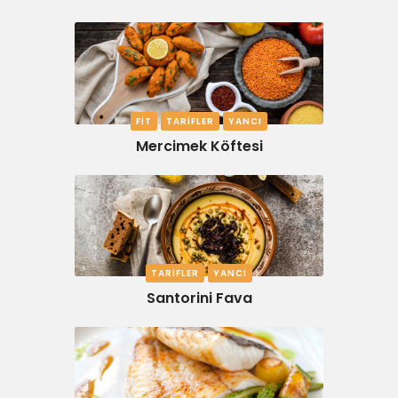
FIT
TARIFLER
YANCI
Mercimek Köftesi
TARIFLER
YANCI
Santorini Fava