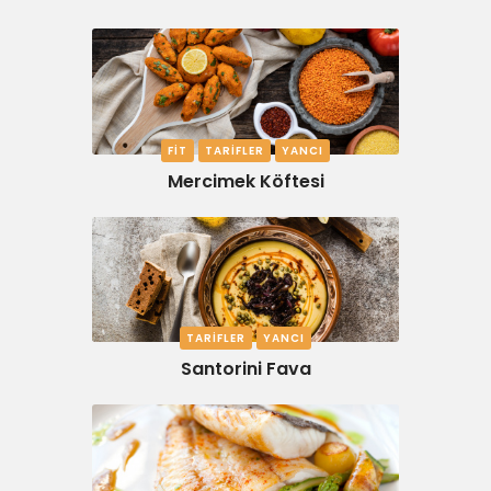
FIT
TARIFLER
YANCI
Mercimek Köftesi
TARIFLER
YANCI
Santorini Fava