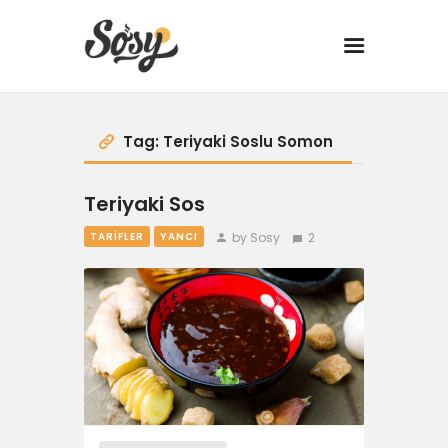
TARİFLER
Tag: Teriyaki Soslu Somon
MANGAL
Teriyaki Sos
by Sosy
2
TARIFLER
YANCI
YANCI
FIT
DRINK
BBQ 101