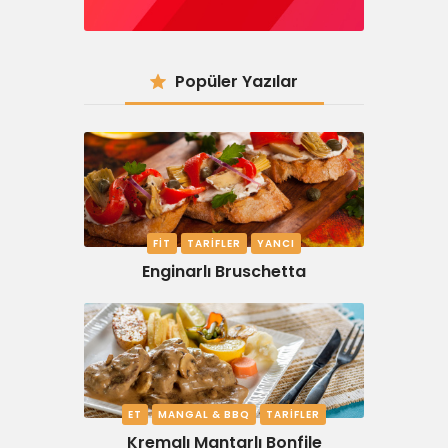
Popüler Yazılar
FIT
TARIFLER
YANCI
Enginarlı Bruschetta
ET
MANGAL & BBQ
TARIFLER
Kremalı Mantarlı Bonfile