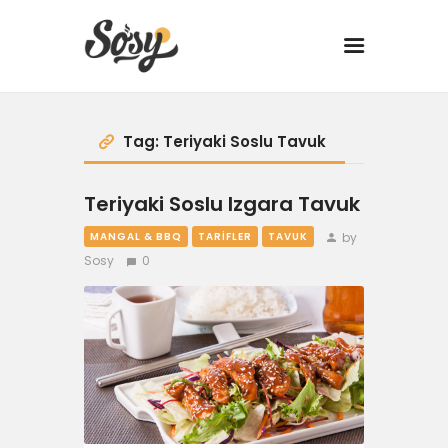
TARİFLER
Tag: Teriyaki Soslu Tavuk
MANGAL
Teriyaki Soslu Izgara Tavuk
YANCI
by
MANGAL & BBQ
TARIFLER
TAVUK
Sosy
0
FIT
DRINK
BBQ 101