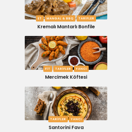
ET
MANGAL & BBQ
TARIFLER
Kremalı Mantarlı Bonfile
FIT
TARIFLER
YANCI
Mercimek Köftesi
TARIFLER
YANCI
Santorini Fava