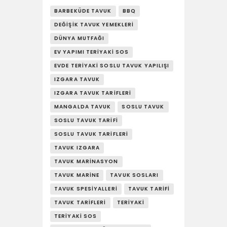
YAŞAM
BARBEKÜDE TAVUK
BBQ
SOSY’LE!
DEĞIŞIK TAVUK YEMEKLERI
DÜNYA MUTFAĞI
EV YAPIMI TERIYAKI SOS
EVDE TERIYAKI SOSLU TAVUK YAPILIŞI
IZGARA TAVUK
IZGARA TAVUK TARIFLERI
MANGALDA TAVUK
SOSLU TAVUK
SOSLU TAVUK TARIFI
SOSLU TAVUK TARIFLERI
TAVUK IZGARA
TAVUK MARINASYON
TAVUK MARINE
TAVUK SOSLARI
TAVUK SPESIYALLERI
TAVUK TARIFI
TAVUK TARIFLERI
TERIYAKI
TERIYAKI SOS