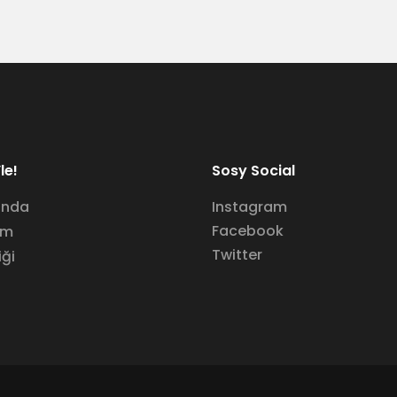
le!
Sosy Social
ında
Instagram
Facebook
im
Twitter
iği