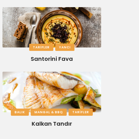
TARIFLER
YANCI
Santorini Fava
BALIK
MANGAL & BBQ
TARIFLER
Kalkan Tandır