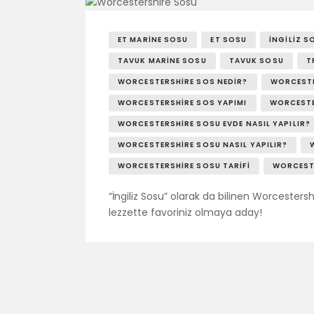
ET MARINE SOSU
ET SOSU
İNGILIZ S
TAVUK MARINE SOSU
TAVUK SOSU
T
WORCESTERSHIRE SOS NEDIR?
WORCESTE
WORCESTERSHIRE SOS YAPIMI
WORCESTE
WORCESTERSHIRE SOSU EVDE NASIL YAPILIR?
WORCESTERSHIRE SOSU NASIL YAPILIR?
WORCESTERSHIRE SOSU TARIFI
WORCESTE
“İngiliz Sosu” olarak da bilinen Worcester
lezzette favoriniz olmaya aday!