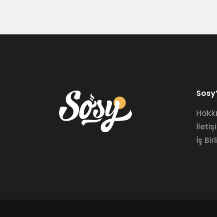
Sosy’
Hakk
İletiş
İş Birl