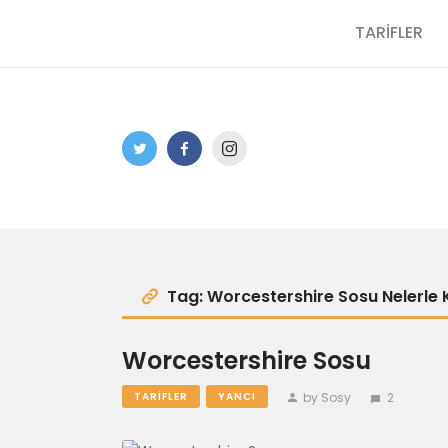
TARİFLER
Tag: Worcestershire Sosu Nelerle Ku
Worcestershire Sosu
by Sosy
2
TARIFLER
YANCI