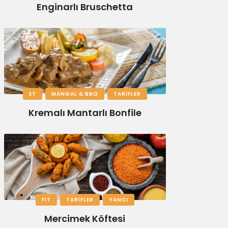
Enginarlı Bruschetta
ET
MANGAL & BBQ
TARIFLER
Kremalı Mantarlı Bonfile
FIT
TARIFLER
YANCI
Mercimek Köftesi