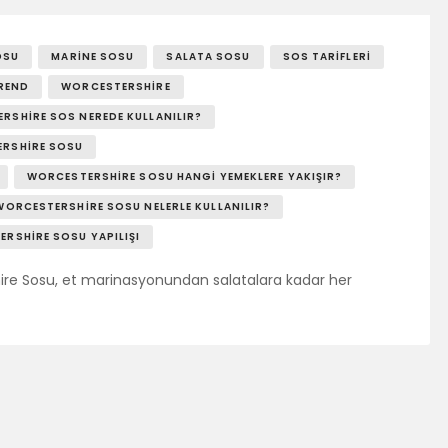
SOSY’LE!
OSU
MARINE SOSU
SALATA SOSU
SOS TARIFLERI
REND
WORCESTERSHIRE
RSHIRE SOS NEREDE KULLANILIR?
RSHIRE SOSU
WORCESTERSHIRE SOSU HANGI YEMEKLERE YAKIŞIR?
WORCESTERSHIRE SOSU NELERLE KULLANILIR?
RSHIRE SOSU YAPILIŞI
shire Sosu, et marinasyonundan salatalara kadar her