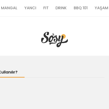
TARİFLER
MANGAL
YANCI
FIT
DRINK
BBQ 101
YAŞAM
MANGAL
YANCI
FIT
DRINK
llanılır?
BBQ 101
YAŞAM