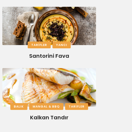
TARIFLER
YANCI
Santorini Fava
BALIK
MANGAL & BBQ
TARIFLER
Kalkan Tandır