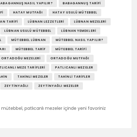
BABAGANNUŞ NASIL YAPILIR?
BABAGANNUŞ TARIFI
FI
HATAY MUTFAĞI
HATAY USULÜ MÜTEBBEL
AN TARIFI
LÜBNAN LEZZETLERI
LÜBNAN MEZELERI
LÜBNAN USULÜ MÜTEBBEL
LÜBNAN YEMEKLERI
L
MÜTEBBEL LÜBNAN
MÜTEBBEL NASIL YAPILIR?
ARI
MÜTEBBEL TARIF
MÜTEBBEL TARIFI
ORTADOĞU MEZELERI
ORTADOĞU MUTFAĞI
TLICANLI MEZE TARIFLERI
PATLICANLI MEZELER
AHIN
TAHINLI MEZELER
TAHINLI TARIFLER
ZEYTINYAĞLI
ZEYTINYAĞLI MEZELER
mütebbel, patlıcanlı mezeler içinde yeni favoriniz