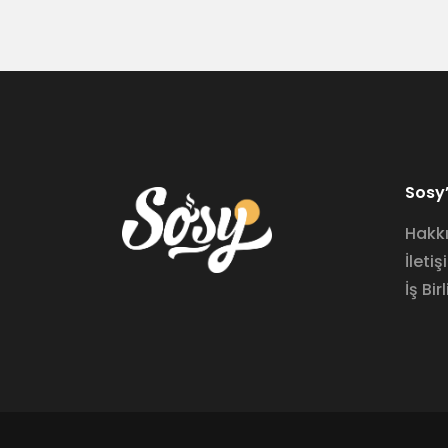
Sosy’
Hakk
İletiş
İş Birl