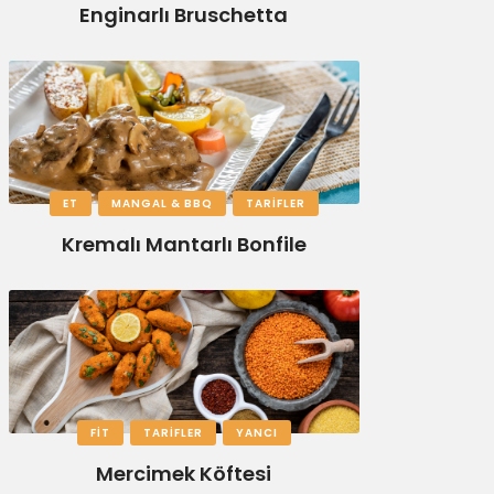
Enginarlı Bruschetta
ET
MANGAL & BBQ
TARIFLER
Kremalı Mantarlı Bonfile
FIT
TARIFLER
YANCI
Mercimek Köftesi