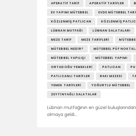
APERATIF TARIF
APERATIF TARIFLER
EV YAPIMI MÜTEBBEL
EVDE MÜTEBBEL TARI
KÖZLENMIŞ PATLICAN
KÖZLENMIŞ PATLIC
LÜBNAN MUTFAĞI
LÜBNAN SALATALARI
MEZE TARIF
MEZE TARIFLERI
MÜTEBBE
MÜTEBBEL NEDIR?
MÜTEBBEL PÜF NOKTAL
MÜTEBBEL YAPILIŞI
MÜTEBBEL YAPIMI
ORTADOĞU YEMEKLERI
PATLICAN
PA
PATLICANLI TARIFLER
RAKI MEZESI
T
YEMEK TARIFLERI
YOĞURTLU MÜTEBBEL
ZEYTINYAĞLI SALATALAR
Lübnan mutfağının en güzel buluşlarından 
olmaya geldi…