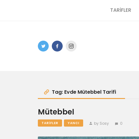
TARİFLER
Tag: Evde Mütebbel Tarifi
Mütebbel
by Sosy
0
TARIFLER
YANCI