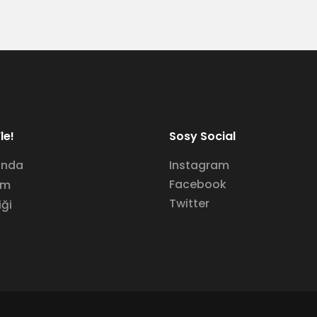
le!
Sosy Social
ında
Instagram
Facebook
im
Twitter
iği