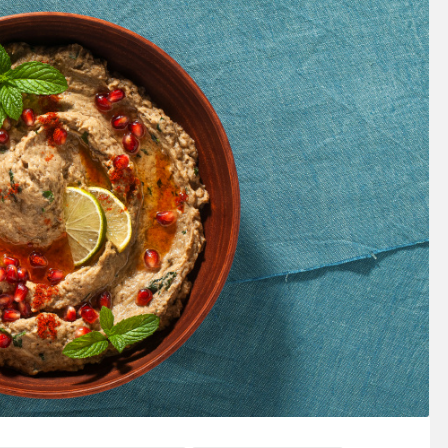
SOSY’LE!