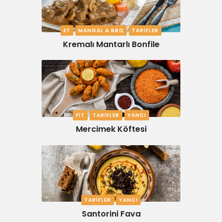
ET
MANGAL & BBQ
TARIFLER
Kremalı Mantarlı Bonfile
FIT
TARIFLER
YANCI
Mercimek Köftesi
TARIFLER
YANCI
Santorini Fava