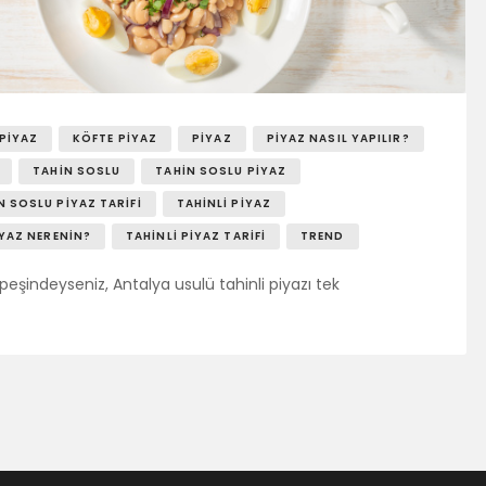
PIYAZ
KÖFTE PIYAZ
PIYAZ
PIYAZ NASIL YAPILIR?
TAHIN SOSLU
TAHIN SOSLU PIYAZ
N SOSLU PIYAZ TARIFI
TAHINLI PIYAZ
IYAZ NERENIN?
TAHINLI PIYAZ TARIFI
TREND
eşindeyseniz, Antalya usulü tahinli piyazı tek