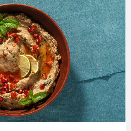
SOSY’LE!