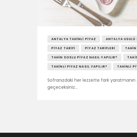
ANTALYA TAHINLI PIYAZ
ANTALYA USULÜ 
PIYAZ TARIFI
PIYAZ TARIFLERI
TAHIN
TAHIN SOSLU PIYAZ NASIL YAPILIR?
TAHI
TAHINLI PIYAZ NASIL YAPILIR?
TAHINLI P
Sofranızdaki her lezzette fark yaratmanın p
geçeceksiniz…