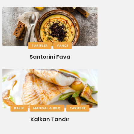
TARIFLER
YANCI
Santorini Fava
BALIK
MANGAL & BBQ
TARIFLER
Kalkan Tandır