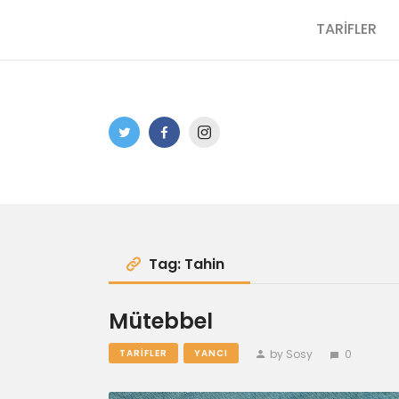
TARİFLER
Tag: Tahin
Mütebbel
by Sosy
0
TARIFLER
YANCI