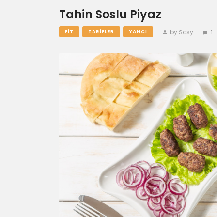
Tahin Soslu Piyaz
by Sosy
1
FIT
TARIFLER
YANCI