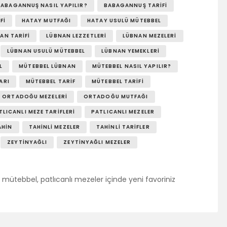
BABAGANNUŞ NASIL YAPILIR?
BABAGANNUŞ TARIFI
FI
HATAY MUTFAĞI
HATAY USULÜ MÜTEBBEL
AN TARIFI
LÜBNAN LEZZETLERI
LÜBNAN MEZELERI
LÜBNAN USULÜ MÜTEBBEL
LÜBNAN YEMEKLERI
L
MÜTEBBEL LÜBNAN
MÜTEBBEL NASIL YAPILIR?
ARI
MÜTEBBEL TARIF
MÜTEBBEL TARIFI
ORTADOĞU MEZELERI
ORTADOĞU MUTFAĞI
TLICANLI MEZE TARIFLERI
PATLICANLI MEZELER
AHIN
TAHINLI MEZELER
TAHINLI TARIFLER
ZEYTINYAĞLI
ZEYTINYAĞLI MEZELER
mütebbel, patlıcanlı mezeler içinde yeni favoriniz