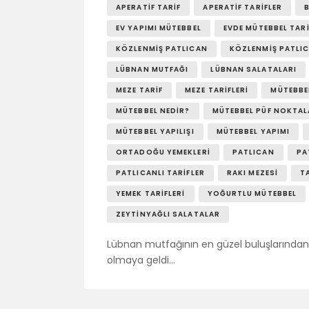
APERATIF TARIF
APERATIF TARIFLER
EV YAPIMI MÜTEBBEL
EVDE MÜTEBBEL TARI
KÖZLENMIŞ PATLICAN
KÖZLENMIŞ PATLIC
LÜBNAN MUTFAĞI
LÜBNAN SALATALARI
MEZE TARIF
MEZE TARIFLERI
MÜTEBBE
MÜTEBBEL NEDIR?
MÜTEBBEL PÜF NOKTAL
MÜTEBBEL YAPILIŞI
MÜTEBBEL YAPIMI
ORTADOĞU YEMEKLERI
PATLICAN
PA
PATLICANLI TARIFLER
RAKI MEZESI
T
YEMEK TARIFLERI
YOĞURTLU MÜTEBBEL
ZEYTINYAĞLI SALATALAR
Lübnan mutfağının en güzel buluşlarından 
olmaya geldi…