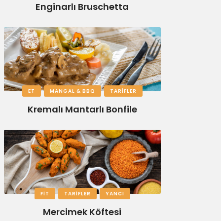
Enginarlı Bruschetta
ET
MANGAL & BBQ
TARIFLER
Kremalı Mantarlı Bonfile
FIT
TARIFLER
YANCI
Mercimek Köftesi