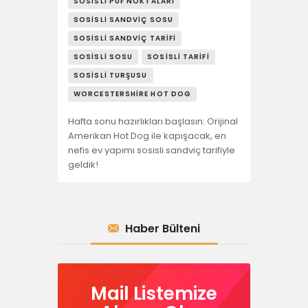
SOSISLI PÜF NOKTALARI
SOSISLI SANDVIÇ SOSU
SOSISLI SANDVIÇ TARIFI
SOSISLI SOSU
SOSISLI TARIFI
SOSISLI TURŞUSU
WORCESTERSHIRE HOT DOG
Hafta sonu hazırlıkları başlasın: Orijinal
Amerikan Hot Dog ile kapışacak, en
nefis ev yapımı sosisli sandviç tarifiyle
geldik!
Haber Bülteni
Mail Listemize