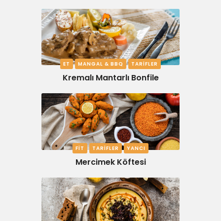
ET
MANGAL & BBQ
TARIFLER
Kremalı Mantarlı Bonfile
FIT
TARIFLER
YANCI
Mercimek Köftesi