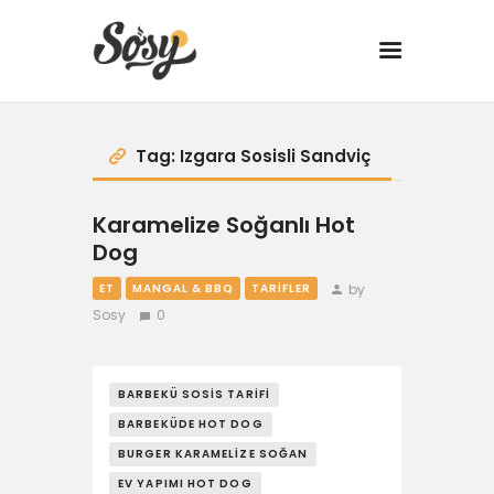
TARİFLER
Tag: Izgara Sosisli Sandviç
MANGAL
Karamelize Soğanlı Hot
Dog
YANCI
by
ET
MANGAL & BBQ
TARIFLER
Sosy
0
FIT
DRINK
BARBEKÜ SOSIS TARIFI
BARBEKÜDE HOT DOG
BBQ 101
BURGER KARAMELIZE SOĞAN
EV YAPIMI HOT DOG