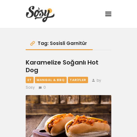
TARİFLER
Tag: Sosisli Garnitür
MANGAL
Karamelize Soğanlı Hot
Dog
YANCI
by
ET
MANGAL & BBQ
TARIFLER
Sosy
0
FIT
DRINK
BBQ 101