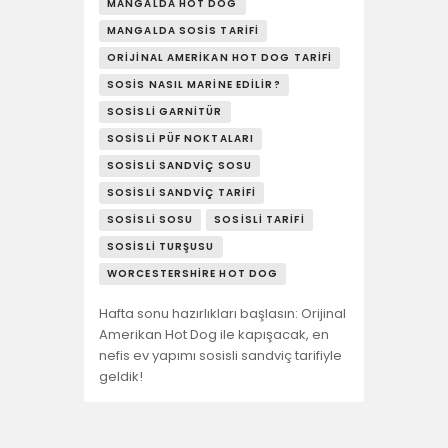
MANGALDA HOT DOG
MANGALDA SOSIS TARIFI
ORIJINAL AMERIKAN HOT DOG TARIFI
SOSIS NASIL MARINE EDILIR?
SOSISLI GARNITÜR
SOSISLI PÜF NOKTALARI
SOSISLI SANDVIÇ SOSU
SOSISLI SANDVIÇ TARIFI
SOSISLI SOSU
SOSISLI TARIFI
SOSISLI TURŞUSU
WORCESTERSHIRE HOT DOG
Hafta sonu hazırlıkları başlasın: Orijinal
Amerikan Hot Dog ile kapışacak, en
nefis ev yapımı sosisli sandviç tarifiyle
geldik!