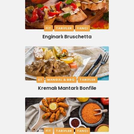
FIT
TARIFLER
YANCI
Enginarlı Bruschetta
ET
MANGAL & BBQ
TARIFLER
Kremalı Mantarlı Bonfile
FIT
TARIFLER
YANCI