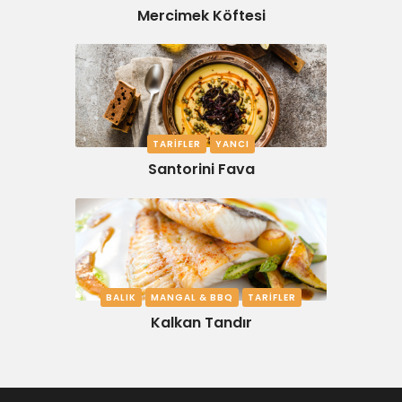
Mercimek Köftesi
TARIFLER
YANCI
Santorini Fava
BALIK
MANGAL & BBQ
TARIFLER
Kalkan Tandır