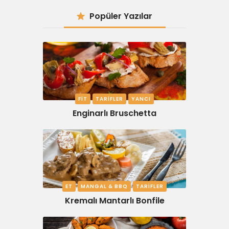
Popüler Yazılar
FIT
TARIFLER
YANCI
Enginarlı Bruschetta
ET
MANGAL & BBQ
TARIFLER
Kremalı Mantarlı Bonfile