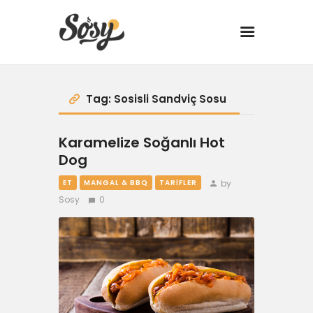
TARİFLER
Tag: Sosisli Sandviç Sosu
MANGAL
Karamelize Soğanlı Hot
Dog
YANCI
by
ET
MANGAL & BBQ
TARIFLER
Sosy
0
FIT
DRINK
BBQ 101