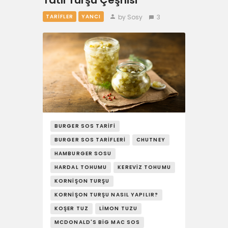
Tatlı Turşu Çeşnisi
by Sosy
3
TARIFLER
YANCI
BURGER SOS TARIFI
BURGER SOS TARIFLERI
CHUTNEY
HAMBURGER SOSU
HARDAL TOHUMU
KEREVIZ TOHUMU
KORNIŞON TURŞU
KORNIŞON TURŞU NASIL YAPILIR?
KOŞER TUZ
LIMON TUZU
MCDONALD'S BIG MAC SOS