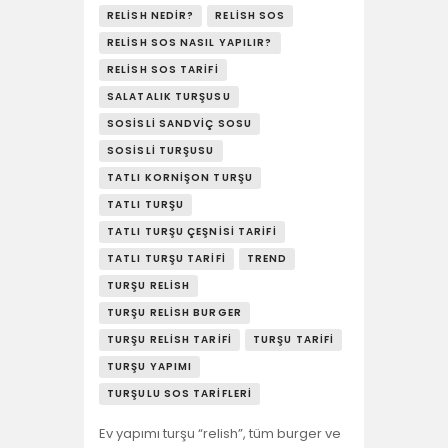
RELISH NEDIR?
RELISH SOS
RELISH SOS NASIL YAPILIR?
RELISH SOS TARIFI
SALATALIK TURŞUSU
SOSISLI SANDVIÇ SOSU
SOSISLI TURŞUSU
TATLI KORNIŞON TURŞU
TATLI TURŞU
TATLI TURŞU ÇEŞNISI TARIFI
TATLI TURŞU TARIFI
TREND
TURŞU RELISH
TURŞU RELISH BURGER
TURŞU RELISH TARIFI
TURŞU TARIFI
TURŞU YAPIMI
TURŞULU SOS TARIFLERI
Ev yapımı turşu “relish”, tüm burger ve