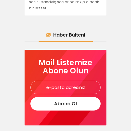
sosisli sandviç soslarına rakip olacak
bir lezzet…
Haber Bülteni
Mail Listemize
Abone Olun