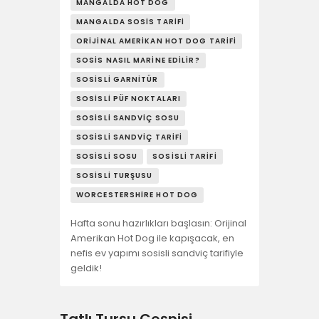
MANGALDA HOT DOG
MANGALDA SOSIS TARIFI
ORIJINAL AMERIKAN HOT DOG TARIFI
SOSIS NASIL MARINE EDILIR?
SOSISLI GARNITÜR
SOSISLI PÜF NOKTALARI
SOSISLI SANDVIÇ SOSU
SOSISLI SANDVIÇ TARIFI
SOSISLI SOSU
SOSISLI TARIFI
SOSISLI TURŞUSU
WORCESTERSHIRE HOT DOG
Hafta sonu hazırlıkları başlasın: Orijinal
Amerikan Hot Dog ile kapışacak, en
nefis ev yapımı sosisli sandviç tarifiyle
geldik!