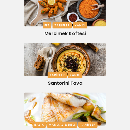
FIT
TARIFLER
YANCI
Mercimek Köftesi
TARIFLER
YANCI
Santorini Fava
BALIK
MANGAL & BBQ
TARIFLER