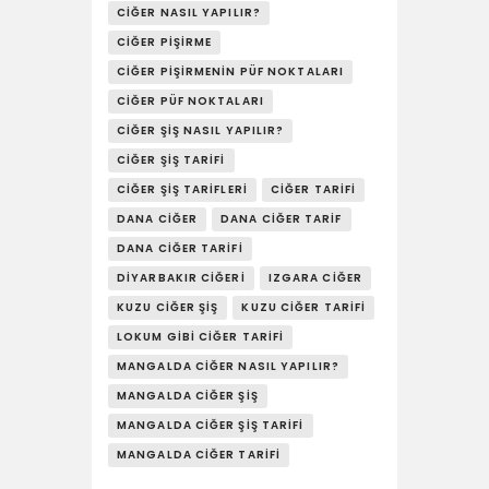
CIĞER NASIL YAPILIR?
CIĞER PIŞIRME
CIĞER PIŞIRMENIN PÜF NOKTALARI
CIĞER PÜF NOKTALARI
CIĞER ŞIŞ NASIL YAPILIR?
CIĞER ŞIŞ TARIFI
CIĞER ŞIŞ TARIFLERI
CIĞER TARIFI
DANA CIĞER
DANA CIĞER TARIF
DANA CIĞER TARIFI
DIYARBAKIR CIĞERI
IZGARA CIĞER
KUZU CIĞER ŞIŞ
KUZU CIĞER TARIFI
LOKUM GIBI CIĞER TARIFI
MANGALDA CIĞER NASIL YAPILIR?
MANGALDA CIĞER ŞIŞ
MANGALDA CIĞER ŞIŞ TARIFI
MANGALDA CIĞER TARIFI