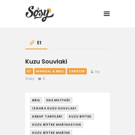
TARİFLER
Et
MANGAL
Kuzu Souvlaki
by
ET
MANGAL & BBQ
TARIFLER
YANCI
Sosy
0
FIT
BBQ
EGE MUTFAĞI
DRINK
IZGARA KUZU SOUVLAKI
KEBAP TARIFLERI
KUZU BIFTEK
BBQ 101
KUZU BIFTEK MARINASYON
KUZU BIFTEK MARINE