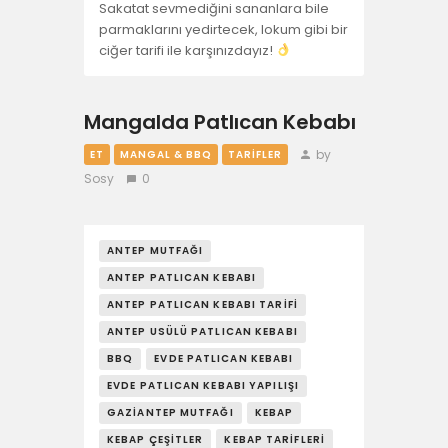
Sakatat sevmediğini sananlara bile
parmaklarını yedirtecek, lokum gibi bir
ciğer tarifi ile karşınızdayız!
Mangalda Patlıcan Kebabı
by
ET
MANGAL & BBQ
TARIFLER
Sosy
0
ANTEP MUTFAĞI
ANTEP PATLICAN KEBABI
ANTEP PATLICAN KEBABI TARIFI
ANTEP USÜLÜ PATLICAN KEBABI
BBQ
EVDE PATLICAN KEBABI
EVDE PATLICAN KEBABI YAPILIŞI
GAZIANTEP MUTFAĞI
KEBAP
KEBAP ÇEŞITLER
KEBAP TARIFLERI