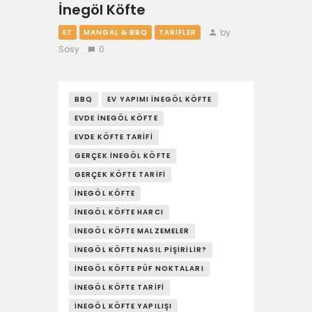
İnegöl Köfte
by
ET
MANGAL & BBQ
TARIFLER
Sosy
0
BBQ
EV YAPIMI İNEGÖL KÖFTE
EVDE İNEGÖL KÖFTE
EVDE KÖFTE TARIFI
GERÇEK İNEGÖL KÖFTE
GERÇEK KÖFTE TARIFI
İNEGÖL KÖFTE
İNEGÖL KÖFTE HARCI
İNEGÖL KÖFTE MALZEMELER
İNEGÖL KÖFTE NASIL PIŞIRILIR?
İNEGÖL KÖFTE PÜF NOKTALARI
İNEGÖL KÖFTE TARIFI
İNEGÖL KÖFTE YAPILIŞI