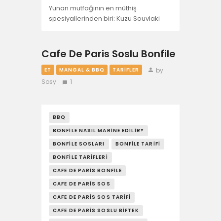
Yunan mutfağının en müthiş
spesiyallerinden biri: Kuzu Souvlaki
Cafe De Paris Soslu Bonfile
by
ET
MANGAL & BBQ
TARIFLER
Sosy
1
BBQ
BONFILE NASIL MARINE EDILIR?
BONFILE SOSLARI
BONFILE TARIFI
BONFILE TARIFLERI
CAFE DE PARIS BONFILE
CAFE DE PARIS SOS
CAFE DE PARIS SOS TARIFI
CAFE DE PARIS SOSLU BIFTEK