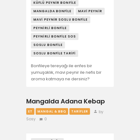
KÜFLÜ PEYNIR BONFILE
MANGALDA BONFILE
MAVI PEYNIR
MAVI PEYNIR SOSLU BONFILE
PEYNIRLI BONFILE
PEYNIRLI BONFILE SOS
SOSLU BONFILE
SOSLU BONFILE TARIFI
Bonfileye tereyağı ile enfes bir
yumuşaklık, mavi peynir ile nefis bir
aroma katmaya ne dersiniz?
Mangalda Adana Kebap
by
ET
MANGAL & BBQ
TARIFLER
Sosy
0