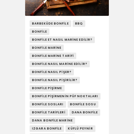
BARBEKÜDE BONFILE
BBQ
BONFILE
BONFILE ET NASIL MARINE EDILIR?
BONFILE MARINE
BONFILE MARINE TARIFI
BONFILE NASIL MARINE EDILIR?
BONFILE NASIL PIŞER?
BONFILE NASIL PIŞIRILIR?
BONFILE PIŞIRME
BONFILE PIŞIRMENIN PÜF NOKTALARI
BONFILE SOSLARI
BONFILE SOSU
BONFILE TARIFLERI
DANA BONFILE
DANA BONFILE MARINE
IZGARA BONFILE
KÜFLÜ PEYNIR